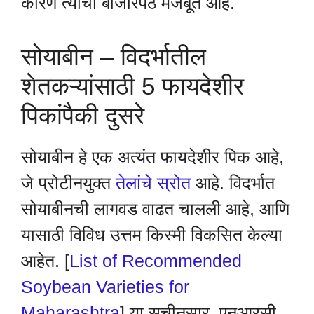
कारण त्याची बाजारपेठ मजबूत आहे.
सोयाबीन – विदर्भातील
शेतकऱ्यांसाठी 5 फायदेशीर
पिकांपैकी दुसरे
सोयाबीन हे एक अत्यंत फायदेशीर पिक आहे,
जे प्रोटीनयुक्त
तेलांचे स्रोत
आहे. विदर्भात
सोयाबीनची लागवड वाढत चालली आहे, आणि
यासाठी विविध उत्तम किस्मी विकसित केल्या
आहेत. [
List of Recommended
Soybean Varieties for
Maharashtra
] या सूचीनुसार, एनआरसी