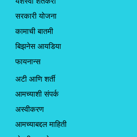
यशस्वी शेतकरी
सरकारी योजना
कामाची बातमी
बिझनेस आयडिया
फायनान्स
अटी आणि शर्ती
आमच्याशी संपर्क
अस्वीकरण
आमच्याबद्दल माहिती