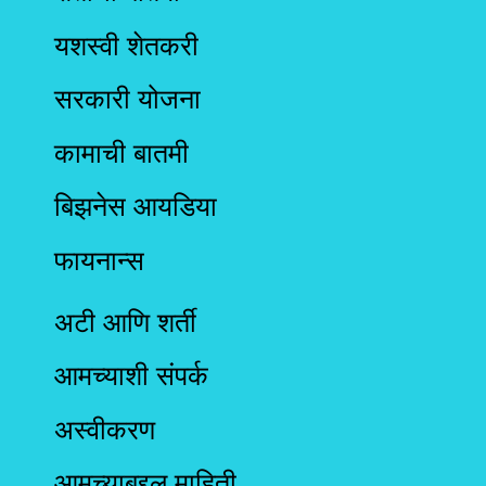
यशस्वी शेतकरी
सरकारी योजना
कामाची बातमी
बिझनेस आयडिया
फायनान्स
अटी आणि शर्ती
आमच्याशी संपर्क
अस्वीकरण
आमच्याबद्दल माहिती