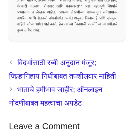
लेखक महाराष्ट्रातील विविध **सरकारी योजना, आधुनिक शेती तंत्रज्ञान,
शेतकरी कल्याण, रोजगार आणि फायनान्स** अशा महत्वपूर्ण विषयांचे
अभ्यासक व लेखक आहेत. आपल्या लेखणीच्या माध्यमातून सर्वसामान्य
नागरिक आणि शेतकरी बांधवांपर्यंत अत्यंत अचूक, विश्वासार्ह आणि उपयुक्त
माहिती सोप्या भाषेत पोहोचवणे, हेच त्यांच्या "कामाची बातमी" या व्यासपीठाचे
मुख्य उद्दिष्ट आहे.
विदर्भासाठी रब्बी अनुदान मंजूर;
जिल्हानिहाय निधीबाबत तपशीलवार माहिती
भाताचे हमीभाव जाहीर; ऑनलाइन
नोंदणीबाबत महत्वाचा अपडेट
Leave a Comment