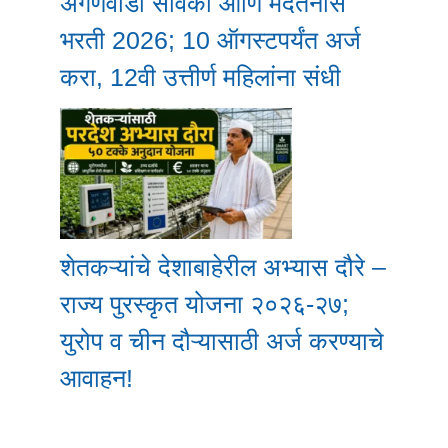
अंगणवाडी सेविका आणि मदतनीस
भरती 2026; 10 ऑगस्टपर्यंत अर्ज
करा, 12वी उत्तीर्ण महिलांना संधी
शेतकऱ्यांचे देशाबाहेरील अभ्यास दौरे –
राज्य पुरस्कृत योजना २०२६-२७;
युरोप व चीन दौऱ्यासाठी अर्ज करण्याचे
आवाहन!