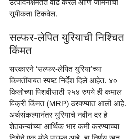
उत्पादनक्षमतेत वाढ करेल आणि जमिनीची
सुपीकता टिकवेल.
सल्फर-लेपित युरियाची निश्चित
किंमत
सरकारने ‘सल्फर-लेपित युरिया’च्या
किमतींबाबत स्पष्ट निर्देश दिले आहेत. ४०
किलोच्या पिशवीसाठी २५४ रुपये ही कमाल
विक्री किंमत (MRP) ठरवण्यात आली आहे.
अर्थसंकल्पानंतर युरियाचे नवीन दर हे
शेतकऱ्यांच्या आर्थिक भार कमी करण्याच्या
दिशेने एक मोठे पाऊल आहे. हा निर्णय खत