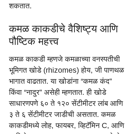
शकतात.
कमळ काकडीचे वैशिष्ट्य आणि
पौष्टिक महत्त्व
कमळ काकडी म्हणजे कमळाच्या वनस्पतीची
भूमिगत खोडे (rhizomes) होय, जी पाणथळ
भागात वाढतात. या खोडांना “कमळ कंद”
किंवा “नादुर” असेही म्हणतात. ही खोडे
साधारणपणे ६० ते १२० सेंटीमीटर लांब आणि
३ ते ६ सेंटीमीटर जाडीची असतात. कमळ
काकडीमध्ये लोह, फायबर, व्हिटॅमिन C, आणि