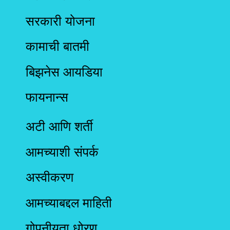
सरकारी योजना
कामाची बातमी
बिझनेस आयडिया
फायनान्स
अटी आणि शर्ती
आमच्याशी संपर्क
अस्वीकरण
आमच्याबद्दल माहिती
गोपनीयता धोरण