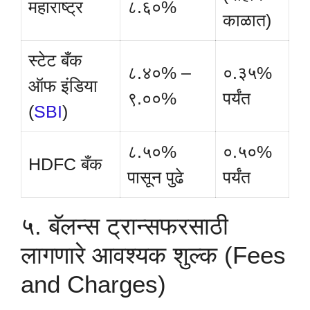
महाराष्ट्र
८.६०%
काळात)
स्टेट बँक
८.४०% –
०.३५%
ऑफ इंडिया
९.००%
पर्यंत
(
SBI
)
८.५०%
०.५०%
HDFC बँक
पासून पुढे
पर्यंत
५. बॅलन्स ट्रान्सफरसाठी
लागणारे आवश्यक शुल्क (Fees
and Charges)