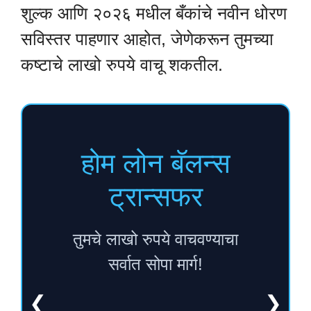
शुल्क आणि २०२६ मधील बँकांचे नवीन धोरण
सविस्तर पाहणार आहोत, जेणेकरून तुमच्या
कष्टाचे लाखो रुपये वाचू शकतील.
होम लोन बॅलन्स
ट्रान्सफर
तुमचे लाखो रुपये वाचवण्याचा
सर्वात सोपा मार्ग!
❮
❯