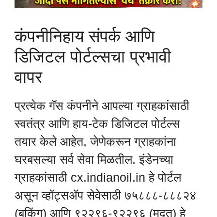
कंपनीनिहाय संपर्क आणि
डिजिटल पोर्टल्सचा प्रभावी
वापर
प्रत्येक गॅस कंपनीने आपल्या ग्राहकांसाठी
स्वतंत्र आणि हाय-टेक डिजिटल पोर्टल्स
तयार केले आहेत, जेणेकरून ग्राहकांना
घरबसल्या सर्व सेवा मिळतील. इंडेनच्या
ग्राहकांसाठी cx.indianoil.in हे पोर्टल
असून व्हॉट्सॲप सेवेसाठी ७५८८८-८८८२४
(बुकिंग) आणि ९२२९६-९२२९६ (मदत) हे