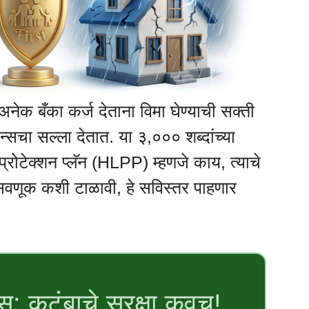
 अनेक बँका कर्ज देताना विमा घेण्याची सक्ती
्सचा सल्ला देतात. या ३,००० शब्दांच्या
रोटेक्शन प्लॅन (HLPP) म्हणजे काय, त्याचे
सवणूक कशी टाळावी, हे सविस्तर पाहणार
स: कुटुंबाचे सुरक्षा कवच!