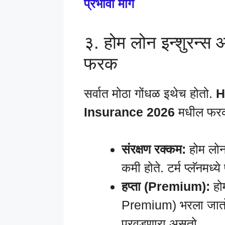
प्रभावी मार्ग
३. होम लोन इन्शुरन्स आ
फरक
सर्वात मोठा गोंधळ इथेच होतो.
H
Insurance 2026
मधील फरक 
संरक्षण रक्कम:
होम लोन 
कमी होते. टर्म प्लॅनमध्ये
हप्ता (Premium):
हो
Premium) भरला जातो. ट
परवडणारा असतो.