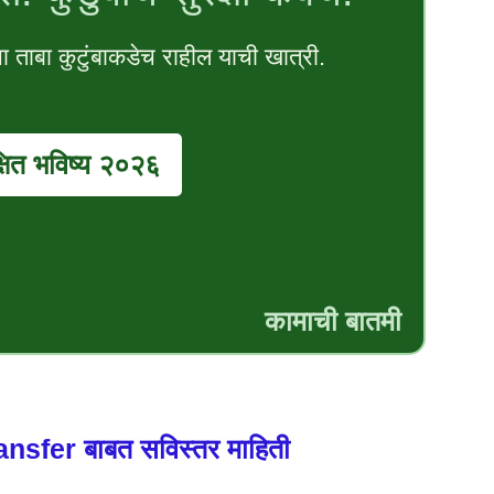
चा ताबा कुटुंबाकडेच राहील याची खात्री.
्षित भविष्य २०२६
कामाची बातमी
fer बाबत सविस्तर माहिती