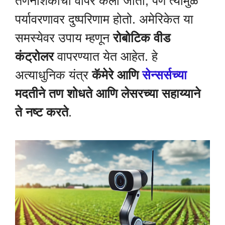
तणनाशकांचा वापर केला जातो, पण त्यामुळे
पर्यावरणावर दुष्परिणाम होतो. अमेरिकेत या
समस्येवर उपाय म्हणून
रोबोटिक वीड
कंट्रोलर
वापरण्यात येत आहेत. हे
अत्याधुनिक यंत्र
कॅमेरे आणि
सेन्सर्सच्या
मदतीने तण शोधते आणि लेसरच्या सहाय्याने
ते नष्ट करते
.