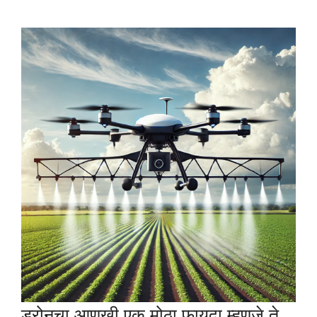
ड्रोनचा आणखी एक मोठा फायदा म्हणजे ते