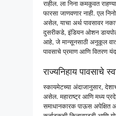
राहील. ला निना कमकुवत राहण्य
फारसा जाणवणार नाही. एल निनो 
असेल, याचा अर्थ पावसावर नकार
दुसरीकडे, इंडियन ओशन डायपोल
आहे, जे मान्सूनसाठी अनुकूल वात
पावसाचे प्रमाण आणि वितरण यंदा 
राज्यनिहाय पावसाचे स्
स्कायमेटच्या अंदाजानुसार, देशाच
असेल. महाराष्ट्र आणि मध्य प्र
समाधानकारक पाऊस अपेक्षित आह
कर्नाटकची किनारपट्टी आणि गोवा