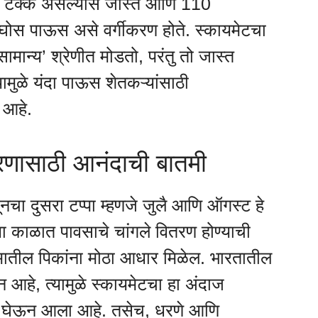
0 टक्के असल्यास जास्त आणि 110
रघोस पाऊस असे वर्गीकरण होते. स्कायमेटचा
मान्य’ श्रेणीत मोडतो, परंतु तो जास्त
ामुळे यंदा पाऊस शेतकऱ्यांसाठी
 आहे.
णासाठी आनंदाची बातमी
न्सूनचा दुसरा टप्पा म्हणजे जुलै आणि ऑगस्ट हे
 काळात पावसाचे चांगले वितरण होण्याची
ामातील पिकांना मोठा आधार मिळेल. भारतातील
न आहे, त्यामुळे स्कायमेटचा हा अंदाज
ेश घेऊन आला आहे. तसेच, धरणे आणि