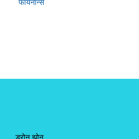
फायनान्स
ड्रोन झोन