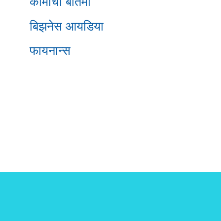
कामाची बातमी
बिझनेस आयडिया
फायनान्स