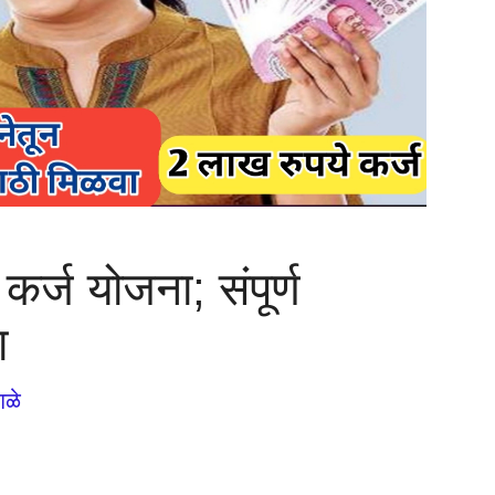
 कर्ज योजना; संपूर्ण
ा
गळे