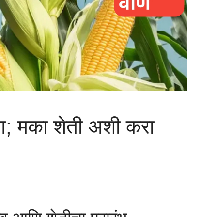
ाण; मका शेती अशी करा