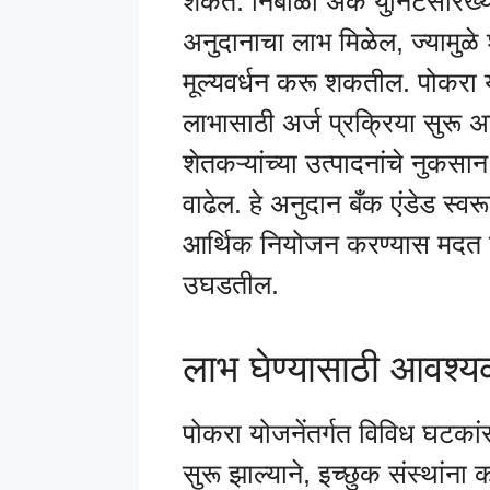
शकते. निंबोळी अर्क युनिटसारख्य
अनुदानाचा लाभ मिळेल, ज्यामुळे श
मूल्यवर्धन करू शकतील. पोकरा य
लाभासाठी अर्ज प्रक्रिया सुरू असल
शेतकऱ्यांच्या उत्पादनांचे नुकस
वाढेल. हे अनुदान बँक एंडेड स्व
आर्थिक नियोजन करण्यास मदत होई
उघडतील.
लाभ घेण्यासाठी आवश
पोकरा योजनेंतर्गत विविध घटकांस
सुरू झाल्याने, इच्छुक संस्थांन