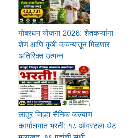
गोबरधन योजना 2026: शेतकऱ्यांना
शेण आणि कृषी कचऱ्यातून मिळणार
अतिरिक्त उत्पन्न
लातूर जिल्हा सैनिक कल्याण
कार्यालयात भरती; १८ ऑगस्टला थेट
मुलाखत, १६ पदांची संधी