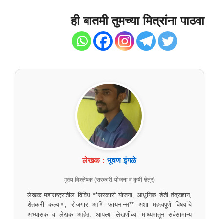
ही बातमी तुमच्या मित्रांना पाठवा
लेखक :
भूषण इंगळे
मुख्य विश्लेषक (सरकारी योजना व कृषी क्षेत्र)
लेखक महाराष्ट्रातील विविध **सरकारी योजना, आधुनिक शेती तंत्रज्ञान,
शेतकरी कल्याण, रोजगार आणि फायनान्स** अशा महत्वपूर्ण विषयांचे
अभ्यासक व लेखक आहेत. आपल्या लेखणीच्या माध्यमातून सर्वसामान्य