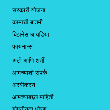
सरकारी योजना
कामाची बातमी
बिझनेस आयडिया
फायनान्स
अटी आणि शर्ती
आमच्याशी संपर्क
अस्वीकरण
आमच्याबद्दल माहिती
गोपनीयता धोरण