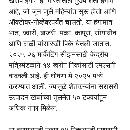
खरीप हंगाम हा भारतातील मुख्य शेती हंगाम
आहे, जो जून-जुलै महिन्यांत सुरू होतो आणि
ऑक्टोबर-नोव्हेंबरपर्यंत चालतो. या हंगामात
भात, ज्वारी, बाजरी, मका, कापूस, सोयाबीन
आणि दाळी यांसारखी पिके घेतली जातात.
२०२५-२६ मार्केटिंग सीझनसाठी केंद्रीय
मंत्रिमंडळाने १४ खरीप पिकांसाठी एमएसपी
वाढवली आहे. ही घोषणा मे २०२५ मध्ये
करण्यात आली, ज्यामुळे शेतकऱ्यांना सरासरी
उत्पादन खर्चाच्या तुलनेत ५० टक्क्यांहून
अधिक नफा मिळेल.
या हंगामासाठी एकूण १४ पिकांसाठी एमएसपी