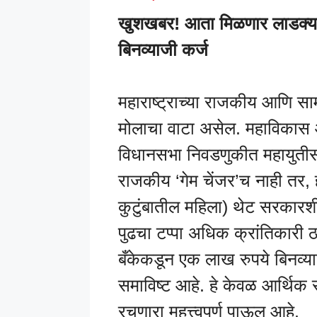
खुशखबर! आता मिळणार लाडक्या ब
बिनव्याजी कर्ज
महाराष्ट्राच्या राजकीय आणि स
मोलाचा वाटा असेल. महाविकास आ
विधानसभा निवडणुकीत महायुतीस
राजकीय ‘गेम चेंजर’च नाही तर, 
कुटुंबातील महिला) थेट सरकारश
पुढचा टप्पा अधिक क्रांतिकारी ठ
बँकेकडून एक लाख रुपये बिनव्या
समाविष्ट आहे. हे केवळ आर्थिक 
रचणारा महत्त्वपूर्ण पाऊल आहे.