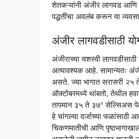
शेतकऱ्यांनी अंजीर लागवड आणि फ
पद्धतींचा अवलंब करून या व्यव
अंजीर लागवडीसाठी यो
अंजीराच्या यशस्वी लागवडीसाठी
अत्यावश्यक आहे. सामान्यतः अं
असते. ज्या भागात सरासरी २५ त
ऑक्टोबरमध्ये थांबतो, तेथील ह
तापमान ३५ ते ३७° सेल्सिअस प
हे चांगल्या दर्जाच्या फळांसाठी 
चिकणमातीची आणि पृष्ठभागाखाली 