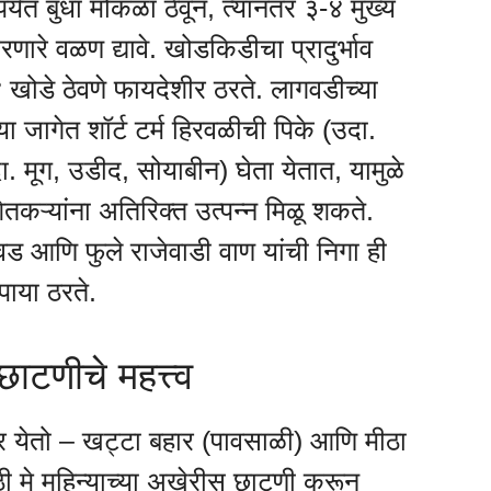
्यंत बुंधा मोकळा ठेवून, त्यानंतर ३-४ मुख्य
 पसरणारे वळण द्यावे. खोडकिडीचा प्रादुर्भाव
खोडे ठेवणे फायदेशीर ठरते. लागवडीच्या
म्या जागेत शॉर्ट टर्म हिरवळीची पिके (उदा.
उदा. मूग, उडीद, सोयाबीन) घेता येतात, यामुळे
कऱ्यांना अतिरिक्त उत्पन्न मिळू शकते.
वड आणि फुले राजेवाडी वाण यांची निगा ही
पाया ठरते.
ाटणीचे महत्त्व
हार येतो – खट्टा बहार (पावसाळी) आणि मीठा
ठी मे महिन्याच्या अखेरीस छाटणी करून