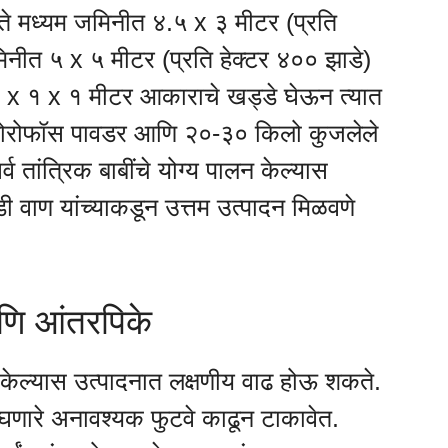
या ते मध्यम जमिनीत ४.५ x ३ मीटर (प्रति
िनीत ५ x ५ मीटर (प्रति हेक्टर ४०० झाडे)
 १ x १ x १ मीटर आकाराचे खड्डे घेऊन त्यात
क्लोरोफॉस पावडर आणि २०-३० किलो कुजलेले
्व तांत्रिक बाबींचे योग्य पालन केल्यास
 वाण यांच्याकडून उत्तम उत्पादन मिळवणे
णि आंतरपिके
 केल्यास उत्पादनात लक्षणीय वाढ होऊ शकते.
िघणारे अनावश्यक फुटवे काढून टाकावेत.