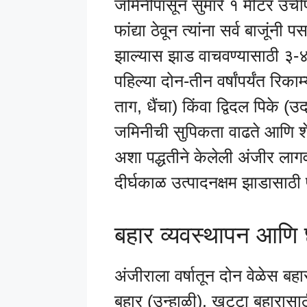
जमिनीपासून सुमारे १ मीटर उंचीपर
फांद्या ठेवून त्यांना सर्व बाजूंनी
झाल्यास झाड वाचवण्यासाठी ३-४ 
पहिल्या दोन-तीन वर्षांपर्यंत रिका
ताग, धैंचा) किंवा द्विदल पिके (
जमिनीची सुपिकता वाढते आणि शेत
अशा पद्धतीने केलेली अंजीर लाग
दीर्घकाळ उत्पादनक्षम झाडासाठी 
बहार व्यवस्थापन आणि छ
अंजीराला वर्षातून दोन वेळेस ब
बहार (उन्हाळी). खट्टा बहारासा