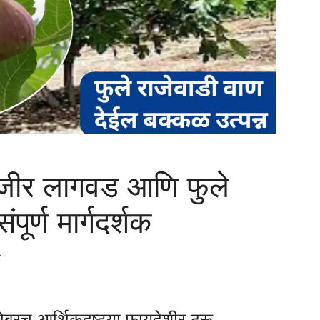
ंजीर लागवड आणि फुले
पूर्ण मार्गदर्शक
े
ोबरच आर्थिकदृष्ट्या फायदेशीर ठरू