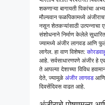
शकणाऱ्या बागायती पिकांचा अभ्
मौल्यवान फळपिकामध्ये अंजीराचा 
नसून शेतकऱ्यांसाठी उत्पन्नाचा
संशोधनाने निर्माण केलेले सुधार
ज्यामध्ये अंजीर लागवड आणि फुल
लागेल. हा वाण विशेषत:
कोरडवाह
आहे. सर्वसाधारणपणे अंजीर हे
ते आपल्या देशाच्या विविध हवाम
देते, ज्यामुळे
अंजीर लागवड
आणि फ
दिवसेंदिवस वाढत आहे.
अंजीराचे पोषणमूल्य आण