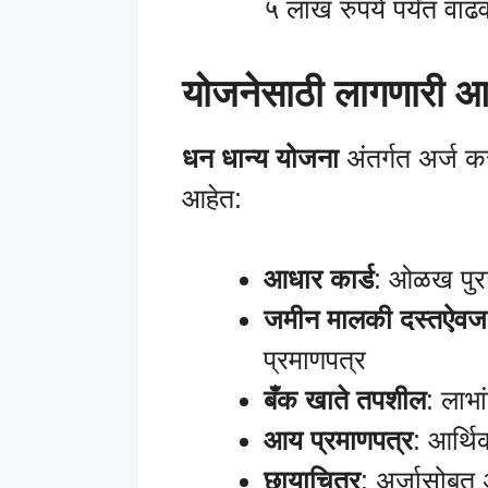
५ लाख रुपये पर्यंत वा
योजनेसाठी लागणारी आ
धन धान्य योजना
अंतर्गत अर्ज 
आहेत:
आधार कार्ड
: ओळख पुरा
जमीन मालकी दस्तऐवज
प्रमाणपत्र
बँक खाते तपशील
: लाभ
आय प्रमाणपत्र
: आर्थिक
छायाचित्र
: अर्जासोबत