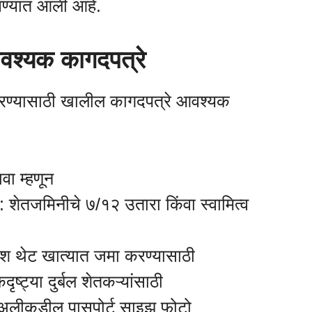
ढवण्यात आली आहे.
वश्यक कागदपत्रे
करण्यासाठी खालील कागदपत्रे आवश्यक
वा म्हणून
: शेतजमिनीचे ७/१२ उतारा किंवा स्वामित्व
ांश थेट खात्यात जमा करण्यासाठी
दृष्ट्या दुर्बल शेतकऱ्यांसाठी
 अलीकडील पासपोर्ट साइझ फोटो