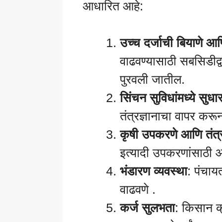
आधारित आहे:
उच्च दर्जाची बियाणे आ
वाढवण्यासाठी सबसिडीद्व
पुरवली जातील.
सिंचन सुविधांमध्ये सुधा
तंत्रज्ञानाचा वापर करून
कृषी उपकरणे आणि तंत्र
इत्यादी उपकरणांसाठी 
भंडारण व्यवस्था
: पंचाय
वाढवणे .
कर्ज सुलभता
: किसान क