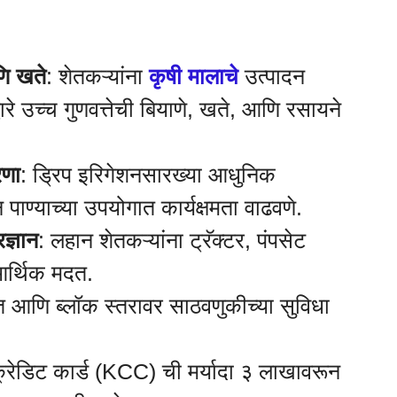
णि खते
: शेतकऱ्यांना
कृषी मालाचे
उत्पादन
ारे उच्च गुणवत्तेची बियाणे, खते, आणि रसायने
रणा
: ड्रिप इरिगेशनसारख्या आधुनिक
 पाण्याच्या उपयोगात कार्यक्षमता वाढवणे.
ज्ञान
: लहान शेतकऱ्यांना ट्रॅक्टर, पंपसेट
आर्थिक मदत.
त आणि ब्लॉक स्तरावर साठवणुकीच्या सुविधा
्रेडिट कार्ड (KCC) ची मर्यादा ३ लाखावरून