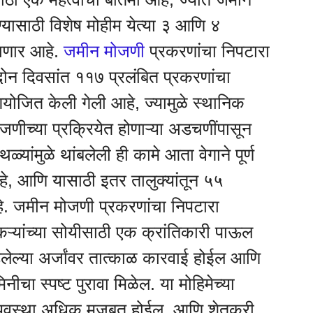
यासाठी विशेष मोहीम येत्या ३ आणि ४
ाणार आहे.
जमीन मोजणी
प्रकरणांचा निपटारा
दोन दिवसांत ११७ प्रलंबित प्रकरणांचा
 आयोजित केली गेली आहे, ज्यामुळे स्थानिक
मोजणीच्या प्रक्रियेत होणाऱ्या अडचणींपासून
्यांमुळे थांबलेली ही कामे आता वेगाने पूर्ण
आहे, आणि यासाठी इतर तालुक्यांतून ५५
 आहे. जमीन मोजणी प्रकरणांचा निपटारा
कऱ्यांच्या सोयीसाठी एक क्रांतिकारी पाऊल
िलेल्या अर्जांवर तात्काळ कारवाई होईल आणि
मिनीचा स्पष्ट पुरावा मिळेल. या मोहिमेच्या
ी व्यवस्था अधिक मजबूत होईल, आणि शेतकरी