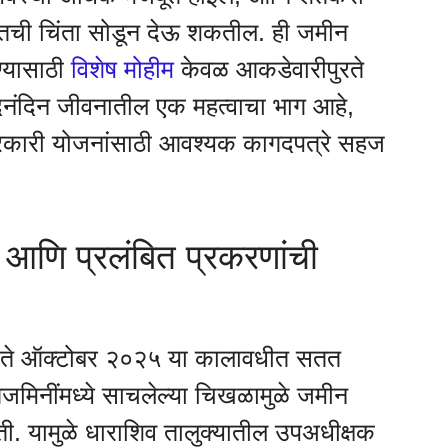
बतची चिंता सोडून देऊ शकतील. ही जमीन
ण्यासाठी
विशेष मोहीम
केवळ आकडेवारीपुरते
ा दैनंदिन जीवनातील एक महत्वाचा भाग आहे,
वा सरकारी योजनांसाठी आवश्यक कागदपत्रे सहज
आणि प्रलंबित प्रकरणांची
जून ते ऑक्टोबर २०२५ या कालावधीत सतत
जमिनींमध्ये साचलेल्या चिखळामुळे जमीन
ोती. यामुळे धाराशिव तालुक्यातील उपअधीक्षक