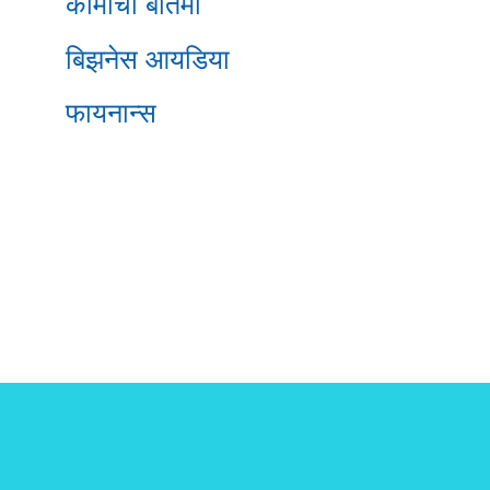
कामाची बातमी
बिझनेस आयडिया
फायनान्स