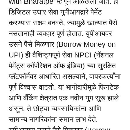
with Bharatpe’ म्हणून ओळखली जाते. ही
डिजिटल उधार सेवा युपीआयद्वारे पेमेंट
करण्यास सक्षम बनवते, ज्यामुळे खात्यात पैसे
नसतानाही व्यवहार पूर्ण होतात. युपीआयवर
उसने पैसे मिळणार (Borrow Money on
UPI) ही वैशिष्ट्यपूर्ण सेवा NPCI (नॅशनल
पेमेंट्स कॉर्पोरेशन ऑफ इंडिया) च्या सुरक्षित
प्लॅटफॉर्मवर आधारित असल्याने, वापरकर्त्यांना
पूर्ण विश्वास वाटतो. या भागीदारीमुळे फिनटेक
आणि बँकिंग क्षेत्रात एक नवीन युग सुरू झाले
असून, ते छोट्या व्यवसायिकांना आणि
सामान्य नागरिकांना समान लाभ देते.
युपीआयवर उसने पैसे मिळणार (Borrow