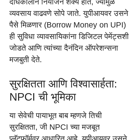
दीर्घकालीन नियोजन शक्य होते, ज्यामुळे
व्यवसाय वाढवणे सोपे जाते. युपीआयवर उसने
पैसे मिळणार (Borrow Money on UPI)
ही सुविधा व्यावसायिकांना डिजिटल पेमेंट्सशी
जोडते आणि त्यांच्या दैनंदिन ऑपरेशन्सना
मजबुती देते.
सुरक्षितता आणि विश्वासार्हता:
NPCI ची भूमिका
या सेवेची पायाभूत बाब म्हणजे तिची
सुरक्षितता, जी NPCI च्या मजबूत
प्लॅटफॉर्मवर आधारित आहे. युपीआयवर उसने