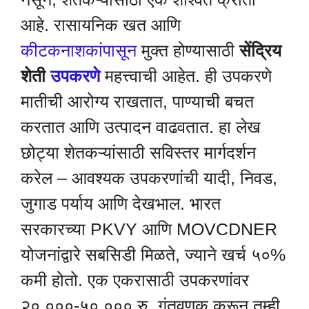
आहे. रासायनिक खत आणि
कीटकनाशकांपासून
मुक्त होण्यासाठी
सेंद्रिय
शेती
उपकरणे
महत्त्वाची आहेत. ही उपकरणे
मातीची आरोग्य राखतात, पाण्याची बचत
करतात आणि उत्पादन वाढवतात. हा लेख
छोट्या शेतकऱ्यांसाठी सविस्तर मार्गदर्शन
करेल – आवश्यक उपकरणांची यादी, निवड,
जुगाड पर्याय आणि देखभाल. भारत
सरकारच्या PKVY आणि MOVCDNER
योजनांद्वारे सबसिडी मिळते, ज्याने खर्च ५०%
कमी होतो. एक एकरासाठी उपकरणांवर
२०,०००-५०,००० रु. गुंतवणूक करून तुम्ही