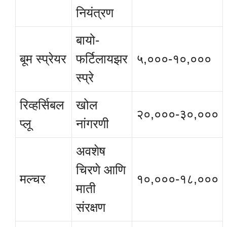
नियंत्रण
बायो-
बूम स्प्रेयर
फर्टिलायझर
५,०००-१०,०००
स्प्रे
रिव्हर्सिबल
खोल
२०,०००-३०,०००
प्लू
नांगरणी
अवशेष
चिरणे आणि
मल्चर
१०,०००-१८,०००
माती
संरक्षण