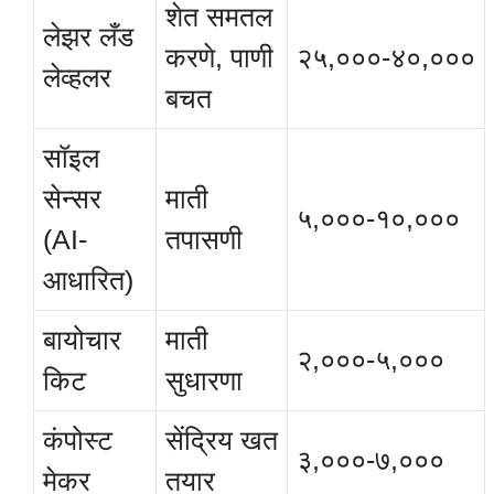
शेत समतल
लेझर लँड
करणे, पाणी
२५,०००-४०,०००
लेव्हलर
बचत
सॉइल
सेन्सर
माती
५,०००-१०,०००
(AI-
तपासणी
आधारित)
बायोचार
माती
२,०००-५,०००
किट
सुधारणा
कंपोस्ट
सेंद्रिय खत
३,०००-७,०००
मेकर
तयार