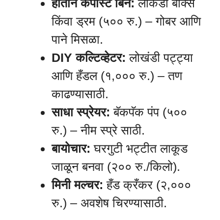
हाताने कंपोस्ट बिन:
लाकडी बॉक्स
किंवा ड्रम (५०० रु.) – गोबर आणि
पाने मिसळा.
DIY कल्टिव्हेटर:
लोखंडी पट्ट्या
आणि हँडल (१,००० रु.) – तण
काढण्यासाठी.
साधा स्प्रेयर:
बॅकपॅक पंप (५००
रु.) – नीम स्प्रे साठी.
बायोचार:
घरगुटी भट्टीत लाकूड
जाळून बनवा (२०० रु./किलो).
मिनी मल्चर:
हँड क्रँकर (२,०००
रु.) – अवशेष चिरण्यासाठी.