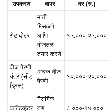
उपकरण
वापर
दर (रु.)
माती
मिसळणे
रोटाव्हेटर
आणि
१५,०००-२५,०००
बीजतळ
तयार करणे
बीज पेरणी
अचूक बीज
यंत्र (सीड
१०,०००-२०,०००
पेरणी
ड्रिल)
नैसर्गिक
कल्टिव्हेटर
तण
८,०००-१५,०००