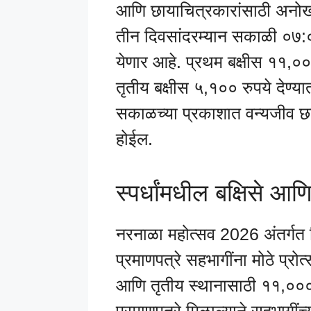
आणि छायाचित्रकारांसाठी अनोखी स
तीन दिवसांदरम्यान सकाळी ०७:००
येणार आहे. प्रथम बक्षीस ११,०००
तृतीय बक्षीस ५,१०० रुपये देण्या
सकाळच्या प्रकाशात वन्यजीव छा
होईल.
स्पर्धांमधील बक्षिसे आणि
नरनाळा महोत्सव 2026 अंतर्गत वि
प्रमाणपत्रे सहभागींना मोठे प्रोत्
आणि तृतीय स्थानासाठी ११,००
प्रमाणपत्रे मिळाल्याने सहभागींच