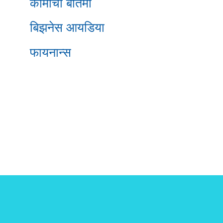
कामाची बातमी
बिझनेस आयडिया
फायनान्स