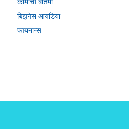
कामाची बातमी
बिझनेस आयडिया
फायनान्स