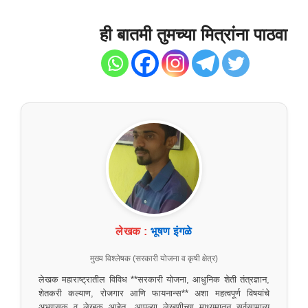
ही बातमी तुमच्या मित्रांना पाठवा
लेखक :
भूषण इंगळे
मुख्य विश्लेषक (सरकारी योजना व कृषी क्षेत्र)
लेखक महाराष्ट्रातील विविध **सरकारी योजना, आधुनिक शेती तंत्रज्ञान,
शेतकरी कल्याण, रोजगार आणि फायनान्स** अशा महत्वपूर्ण विषयांचे
अभ्यासक व लेखक आहेत. आपल्या लेखणीच्या माध्यमातून सर्वसामान्य