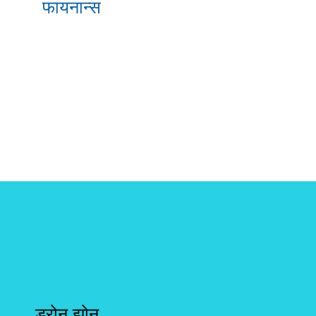
फायनान्स
ड्रोन झोन