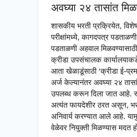
अवघ्या २४ तासांत म
शासकीय भरती प्रक्रियेत, विश
परीक्षांमध्ये, कागदपत्र पडताळणी 
पडताळणी अहवाल मिळवण्यासाठी ख
क्रीडा उपसंचालक कार्यालयाकडे 
आता खेळाडूंसाठी ‘क्रीडा ई-प्
अर्ज केल्यानंतर अवघ्या २४ ता
उपलब्ध करून दिला जात आहे. स्पर्
अत्यंत फायदेशीर ठरत असून, भ
अनिवार्य करण्यात आले आहे. यामु
वेळेवर नियुक्ती मिळण्यास मदत 