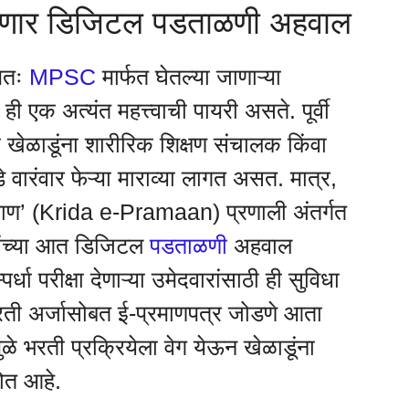
िळणार डिजिटल पडताळणी अहवाल
ेषतः
MPSC
मार्फत घेतल्या जाणाऱ्या
ही एक अत्यंत महत्त्वाची पायरी असते. पूर्वी
ेळाडूंना शारीरिक शिक्षण संचालक किंवा
वारंवार फेऱ्या माराव्या लागत असत. मात्र,
रमाण’ (Krida e-Pramaan) प्रणाली अंतर्गत
सांच्या आत डिजिटल
पडताळणी
अहवाल
धा परीक्षा देणाऱ्या उमेदवारांसाठी ही सुविधा
रती अर्जासोबत ई-प्रमाणपत्र जोडणे आता
ळे भरती प्रक्रियेला वेग येऊन खेळाडूंना
होत आहे.