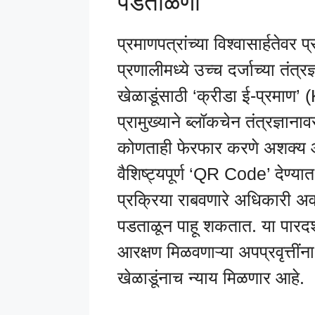
पडताळणी
प्रमाणपत्रांच्या विश्वासार्हतेवर 
प्रणालीमध्ये उच्च दर्जाच्या तंत
खेळाडूंसाठी ‘क्रीडा ई-प्रमाण
प्रामुख्याने ब्लॉकचेन तंत्रज्ञाना
कोणताही फेरफार करणे अशक्य आ
वैशिष्ट्यपूर्ण ‘QR Code’ देण्
प्रक्रिया राबवणारे अधिकारी अव
पडताळून पाहू शकतात. या पारदर्श
आरक्षण मिळवणाऱ्या अपप्रवृत्त
खेळाडूंनाच न्याय मिळणार आहे.