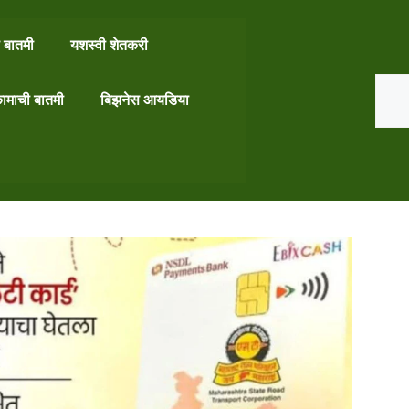
 बातमी
यशस्वी शेतकरी
Search
ामाची बातमी
बिझनेस आयडिया